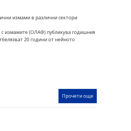
на
съюз,
служителите
за
по
нични измами в различни сектори
периода
нередности
2021-
от
ба с измамите (ОЛАФ) публикува годишния
2027
администрация
 отбелязват 20 години от нейното
година
на
Република
България,
управляващи
средства
от
ЕСИФ
Прочети още
за
Доклад
за
дейността
на