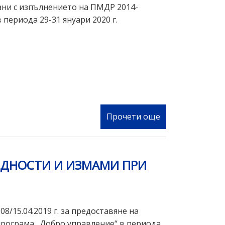
г.
ани с изпълнението на ПМДР 2014-
за
 периода 29-31 януари 2020 г.
изпълнение
на
Националната
стратегия
за
превенция
и
борба
Прочети още
за
с
"Повишаване
нередностите
на
и
административ
РЕДНОСТИ И ИЗМАМИ ПРИ
измамите,
капацитет
засягащи
на
финансовите
органите,
интереси
свързани
/15.04.2019 г. за предоставяне на
на
с
рограма „Добро управление“ в периода