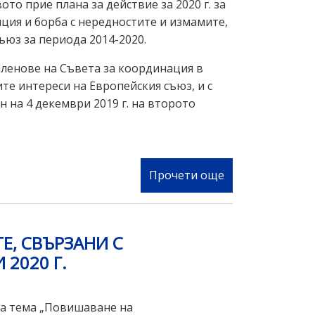
ото прие плана за действие за 2020 г. за
ция и борба с нередностите и измамите,
ъюз за периода 2014-2020.
членове на Съвета за координация в
те интереси на Европейския съюз, и с
н на 4 декември 2019 г. на второто
Прочети още
за
Приет
е
Плана
, СВЪРЗАНИ С
за
 2020 Г.
действие
за
2020
на тема „Повишаване на