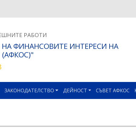
Премини
към
основното
съдържание
ЕШНИТЕ РАБОТИ
 НА ФИНАНСОВИТЕ ИНТЕРЕСИ НА
(АФКОС)"
3
ЗАКОНОДАТЕЛСТВО
ДЕЙНОСТ
СЪВЕТ АФКОС