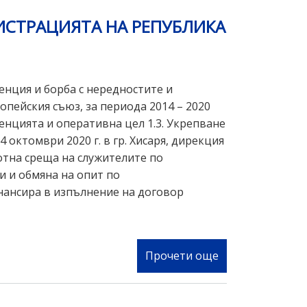
Република
СТРАЦИЯТА НА РЕПУБЛИКА
България
прие
Национална
стратегия
енция и борба с нередностите и
за
пейския съюз, за периода 2014 – 2020
превенция
венцията и оперативна цел 1.3. Укрепване
и
 октомври 2020 г. в гр. Хисаря, дирекция
борба
тна среща на служителите по
с
и и обмяна на опит по
нередностите
нансира в изпълнение на договор
и
измамите,
засягащи
финансовите
Прочети още
за
интереси
Годишна
на
среща
Европейския