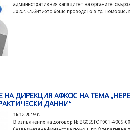
административния капацитет на органите, свърз
2020“. Събитието беше проведено в гр. Поморие, в
Е НА ДИРЕКЦИЯ АФКОС НА ТЕМА „НЕ
ПРАКТИЧЕСКИ ДАННИ“
16.12.2019 г.
В изпълнение на договор № BG05SFOP001-4.005-0008
безвъзмездна финансова помощ по Оперативна п