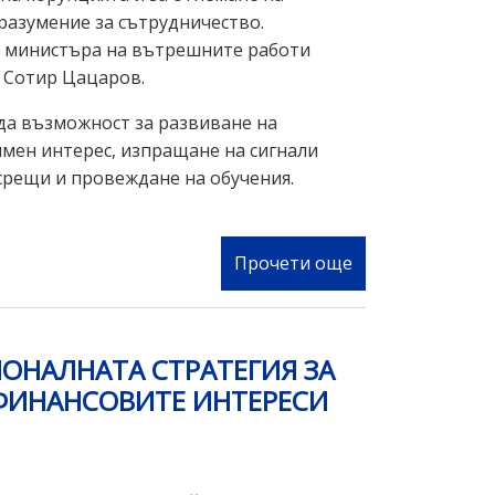
-
азумение за сътрудничество.
МВР
от министъра на вътрешните работи
 Сотир Цацаров.
да възможност за развиване на
имен интерес, изпращане на сигнали
срещи и провеждане на обучения.
Прочети още
за
Споразумение
за
сътрудничество
ЦИОНАЛНАТА СТРАТЕГИЯ ЗА
между
 ФИНАНСОВИТЕ ИНТЕРЕСИ
Съвета
АФКОС
и
КПКОНПИ