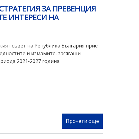
СТРАТЕГИЯ ЗА ПРЕВЕНЦИЯ
ТЕ ИНТЕРЕСИ НА
кият съвет на Република България прие
редностите и измамите, засягащи
риода 2021-2027 година.
Прочети още
за
Правителствот
на