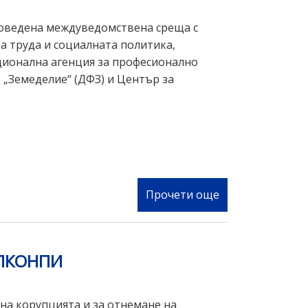
ОЛАФ
през
роведена междуведомствена среща с
2019
а труда и социалната политика,
г.
ционална агенция за професионално
„Земеделие“ (ДФЗ) и Център за
Прочети още
за
Междуведомст
работна
среща
КПКОНПИ
в
дирекция
АФКОС
на корупцията и за отнемане на