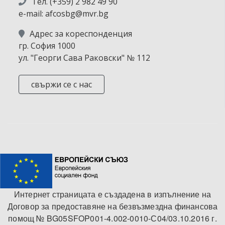
Тел. (+359) 2 982 49 90
e-mail: afcosbg@mvr.bg
Адрес за кореспонденция
гр. София 1000
ул. "Георги Сава Раковски" № 112
свържи се с нас
Интернет страницата е създаденa в изпълнение на
Договор за предоставяне на безвъзмездна финансова
помощ № BG05SFOP001-4.002-0010-С04/03.10.2016 г.