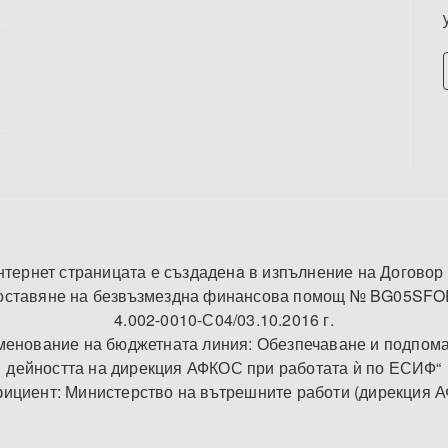
нтернет страницата е създаденa в изпълнение на Договор 
оставяне на безвъзмездна финансова помощ № BG05SFO
4.002-0010-С04/03.10.2016 г.
енование на бюджетната линия: Обезпечаване и подпом
дейността на дирекция АФКОС при работата ѝ по ЕСИФ“
ициент: Министерство на вътрешните работи (дирекция 