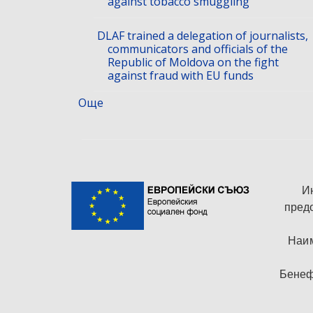
against tobacco smuggling
DLAF trained a delegation of journalists,
communicators and officials of the
Republic of Moldova on the fight
against fraud with EU funds
Още
И
пред
Наим
Бенеф