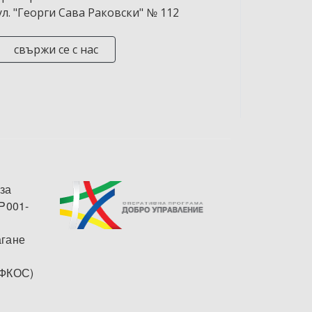
ул. "Георги Сава Раковски" № 112
свържи се с нас
за
P001-
агане
АФКОС)