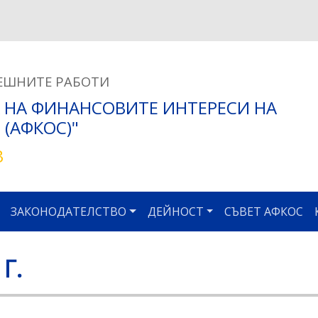
Премини
към
основното
съдържание
ЕШНИТЕ РАБОТИ
 НА ФИНАНСОВИТЕ ИНТЕРЕСИ НА
(АФКОС)"
3
ЗАКОНОДАТЕЛСТВО
ДЕЙНОСТ
СЪВЕТ АФКОС
Г.